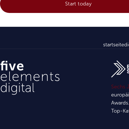
startseite
di
Sechs J
europä
Awards.
Top-Ka