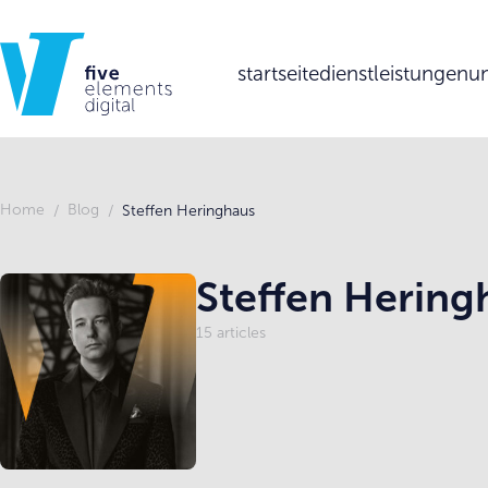
startseite
dienstleistungen
un
Home
Blog
Steffen Heringhaus
Steffen Hering
15 articles