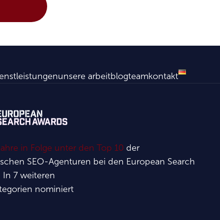
enstleistungen
unsere arbeit
blog
team
kontakt
ahre in Folge unter den Top 10
der
ischen SEO-Agenturen bei den European Search
 In 7 weiteren
tegorien nominiert