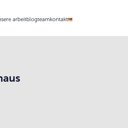
sere arbeit
blog
team
kontakt
haus