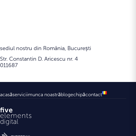
sediul nostru din România, București
Str. Constantin D. Aricescu nr. 4
011687
acasă
servicii
munca noastră
blog
echipă
contact