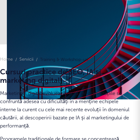
Home
Servicii
Training & Workshop-uri
Cursuri practice de SEO, IA și
marketing digital
Marketingul digital evoluează rapid, iar organizațiile se
confruntă adesea cu dificultăți în a menține echipele
interne la curent cu cele mai recente evoluții în domeniul
căutării, al descoperirii bazate pe IA și al marketingului de
performanță.
Programele tradiționale de formare se concentrează