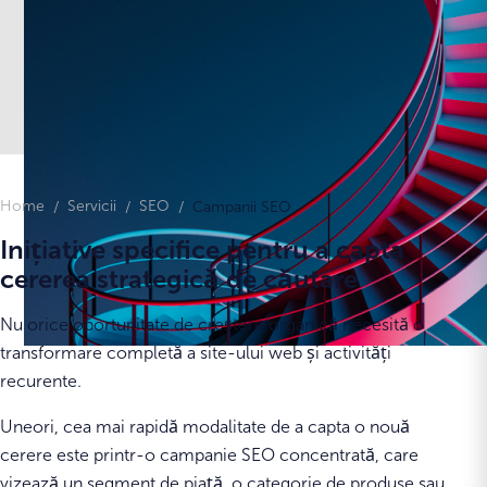
Home
Servicii
SEO
Campanii SEO
Inițiative specifice pentru a capta
cererea strategică de căutare
Nu orice oportunitate de creștere organică necesită o
transformare completă a site-ului web și activități
recurente.
Uneori, cea mai rapidă modalitate de a capta o nouă
cerere este printr-o campanie SEO concentrată, care
vizează un segment de piață, o categorie de produse sau