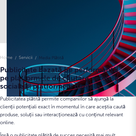
Home
Servicii
Media Plătită
Publicitate bazată pe performanță
pe platformele de căutare, rețelele
sociale și platformele digitale
Publicitatea plătită permite companiilor să ajungă la
clienții potențiali exact în momentul în care aceștia caută
produse, soluții sau interacționează cu conținut relevant
online.
Însă o publicitate plătită de succes necesită mai mult